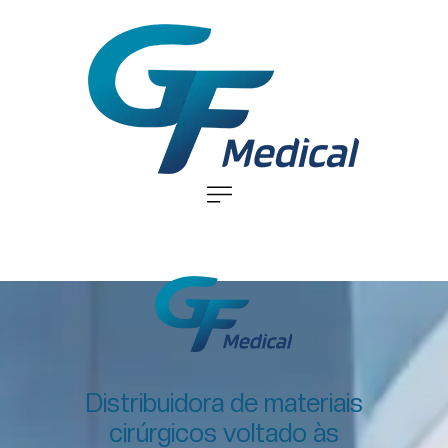
Distribuidora de materiais
cirúrgicos voltado às